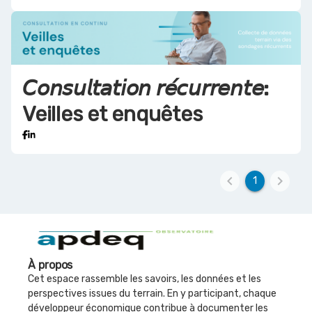
𝘊𝘰𝘯𝘴𝘶𝘭𝘵𝘢𝘵𝘪𝘰𝘯 𝘳𝘦́𝘤𝘶𝘳𝘳𝘦𝘯𝘵𝘦:
Veilles et enquêtes
keyboard_arrow_left
keyboard_arrow_right
1
À propos
Cet espace rassemble les savoirs, les données et les
perspectives issues du terrain. En y participant, chaque
développeur économique contribue à documenter les