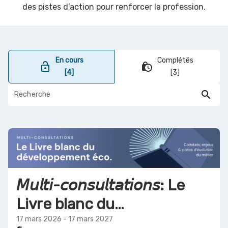
des pistes d’action pour renforcer la profession.
En cours
Complétés
lock_open
lock_clock
[4]
[3]
search
𝘔𝘶𝘭𝘵𝘪-𝘤𝘰𝘯𝘴𝘶𝘭𝘵𝘢𝘵𝘪𝘰𝘯𝘴: Le
Livre blanc du
développement
17 mars 2026 - 17 mars 2027