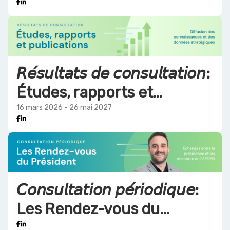
économique
𝘙𝘦́𝘴𝘶𝘭𝘵𝘢𝘵𝘴 𝘥𝘦 𝘤𝘰𝘯𝘴𝘶𝘭𝘵𝘢𝘵𝘪𝘰𝘯:
Études, rapports et
publications
16 mars 2026 - 26 mai 2027
𝘊𝘰𝘯𝘴𝘶𝘭𝘵𝘢𝘵𝘪𝘰𝘯 𝘱𝘦́𝘳𝘪𝘰𝘥𝘪𝘲𝘶𝘦:
Les Rendez-vous du
Président