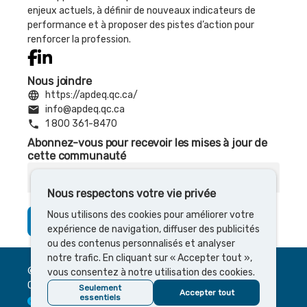
enjeux actuels, à définir de nouveaux indicateurs de
performance et à proposer des pistes d’action pour
renforcer la profession.
Nous joindre
language
https://apdeq.qc.ca/
email
info@apdeq.qc.ca
phone
1 800 361-8470
Abonnez-vous pour recevoir les mises à jour de
cette communauté
Courriel
Nous respectons votre vie privée
Nous utilisons des cookies pour améliorer votre
S’abonner
expérience de navigation, diffuser des publicités
ou des contenus personnalisés et analyser
notre trafic. En cliquant sur « Accepter tout »,
© 2026 Cocoriko
vous consentez à notre utilisation des cookies.
Conditions
Confidentialité
Modération
|
|
Seulement
Accepter tout
essentiels